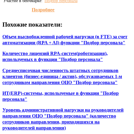
Участие в бенчмарке:
Подбор персонала
Подробнее
Похожие показатели:
Объем высвобожденной рабочей нагрузки (в FTE) за счет
автоматизации (RPA + AI) функции "Подбор персонала"
Количество лицензий RPA-систем(роботизация),
используемых в функции "Подбор персонала"
Среднесписочная численность штатных сотрудников
клиентов (бизнес-единица / актив), обслуживаемых 1-м
сотрудником направления ОЦО "Подбор персонала"
ИТ(ERP)-системы, используемые в функции "Подбор
персонала"
Уровень административной нагрузки на руководителей
направления ОЦО "Подбор персонала" (количество
сотрудников направления, приходящихся на
руководителей направления)