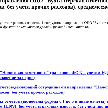
аправления ОЦО "Бухгалтерская отчетност
, без учета прочих расходов), среднемесяч
з учета страховых взносов, 1 сотрудника направления ОЦО "Бухгал
й функции: включаются уровень руководитель отдела.
"Налоговая отчетность" (на основе ФОТ, с учетом НД
значение за период
четов/деклараций сотрудниками направления "Налог
осов, без учета прочих расходов)
х отчетов (включены формы с 1 по 5 и иные отчеты)
м НДФЛ, без учета страховых взносов, без учета прочи