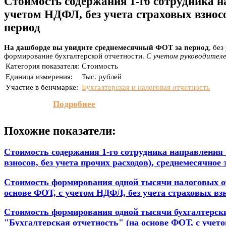
Стоимость содержания 1-го сотрудника н
учетом НДФЛ, без учета страховых взносов
период
На дашборде вы увидите среднемесячный ФОТ за период
, бе
формирование бухгалтерской отчетности.
С учетом руководителе
Категория показателя:
Стоимость
Единица измерения:
Тыс. рублей
Участие в бенчмарке:
Бухгалтерская и налоговая отчетность
Подробнее
Похожие показатели:
Стоимость содержания 1-го сотрудника направления 
взносов, без учета прочих расходов), среднемесячное 
Стоимость формирования одной тысячи налоговых от
основе ФОТ, с учетом НДФЛ, без учета страховых взн
Стоимость формирования одной тысячи бухгалтерски
"Бухгалтерская отчетность" (на основе ФОТ, с учето